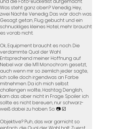
und die Foto-Bucketlist aufgemacht.
Was steht ganz oben? Venedig. Hey,
zwei Nächte Venedig. Das wär doch was.
Gesagt getan, Flug gebucht und ein
schnuckliges kleines Hotel, mehr braucht
es vorab nicht.
Ok, Equipment braucht es noch. Die
verdammte Qual der Wahl.
Entsprechend meiner Hoffnung auf
Nebel war die M11 Monochrom gesetzt,
auch wenn mir so ziemlich jeder sagte,
ich solle doch irgendwas an Farbe
mitnehmen. Da ich mich selbst
challengen wollte, Hashtag Denglish,
kam das aber nicht in Frage. Spoiler: ich
sollte es nicht bereuen, nur schwarz-
weiß dabei zu haben. So: 📷 ☑️
Objektive? Puh, das war garnicht so
einfach, die Qual der Wahl halt. Zuerst