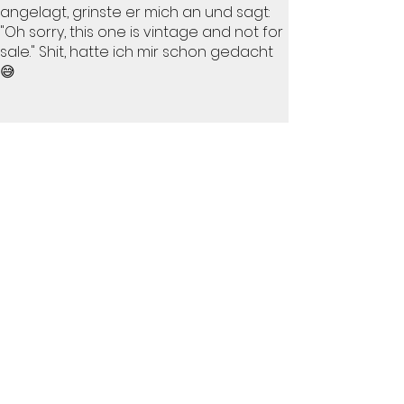
angelagt, grinste er mich an und sagt:
"Oh sorry, this one is vintage and not for
sale." Shit, hatte ich mir schon gedacht
😅
Ein Porträt bei f0.95 ist ein wenig
herausfordernd... Die Ohren sind scharf
😜
Als über die Fotografie hinaus
interessierte Persönlichkeit, wollte ich mir