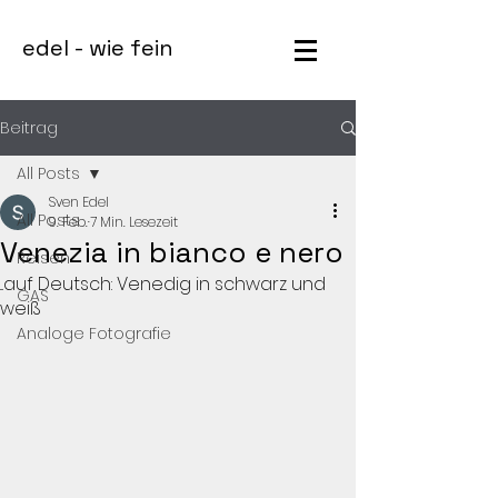
edel - wie fein
Beitrag
All Posts
Sven Edel
All Posts
9. Feb.
7 Min. Lesezeit
Venezia in bianco e nero
Reisen
...auf Deutsch: Venedig in schwarz und
GAS
weiß
Analoge Fotografie