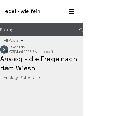
edel - wie fein
Beitrag
All Posts
Sven Edel
All Posts
28. Juni 2025
16 Min. Lesezeit
Analog - die Frage nach
Reisen
dem Wieso
GAS
Analoge Fotografie