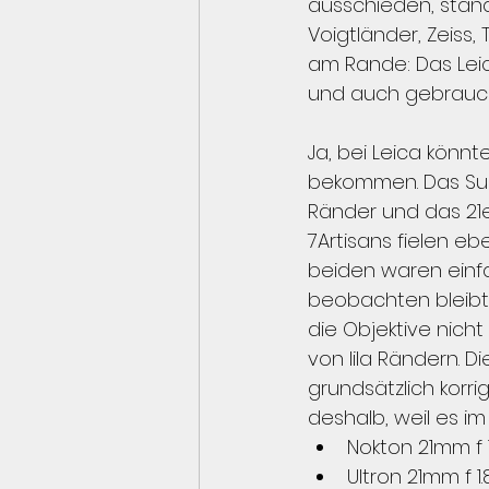
ausschieden, stan
Voigtländer, Zeiss, 
am Rande: Das Leic
und auch gebraucht
Ja, bei Leica könn
bekommen. Das Super
Ränder und das 21er 
7Artisans fielen eb
beiden waren einfa
beobachten bleibt,
die Objektive nicht 
von lila Rändern. D
grundsätzlich korri
deshalb, weil es im
Nokton 21mm f 1
Ultron 21mm f 1.