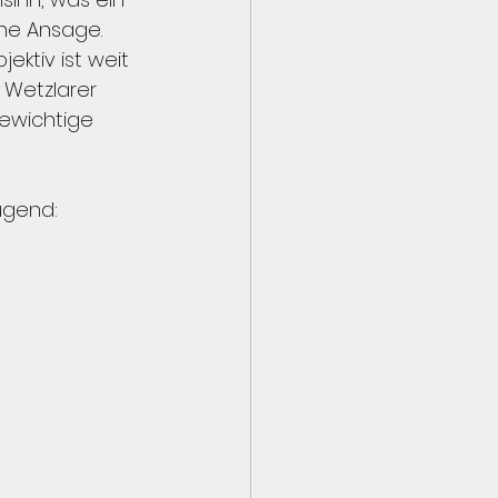
ne Ansage. 
ektiv ist weit 
 Wetzlarer 
ewichtige 
ugend: