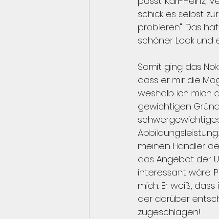
passt. Karl-Heinz,
schick es selbst z
probieren". Das hat
schöner Look und e
Somit ging das Nok
dass er mir die Mög
weshalb ich mich 
gewichtigen Gründe:
schwergewichtiges
Abbildungsleistung. 
meinen Händler de
das Angebot der UV
interessant wäre. P
mich. Er weiß, das
der darüber entsche
zugeschlagen!