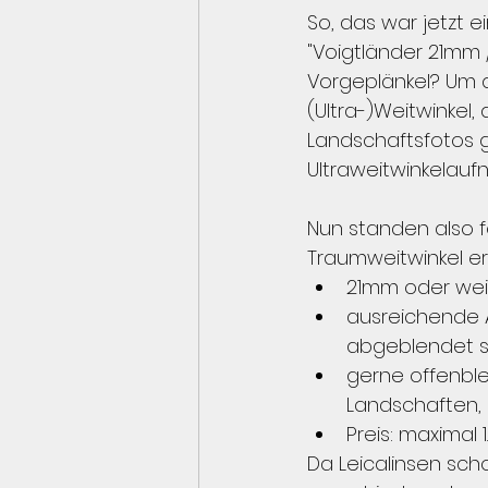
So, das war jetzt e
"Voigtländer 21mm /
Vorgeplänkel? Um d
(Ultra-)Weitwinkel,
Landschaftsfotos g
Ultraweitwinkelauf
Nun standen also 
Traumweitwinkel erf
21mm oder wei
ausreichende A
abgeblendet sc
gerne offenble
Landschaften, 
Preis: maximal 
Da Leicalinsen sch