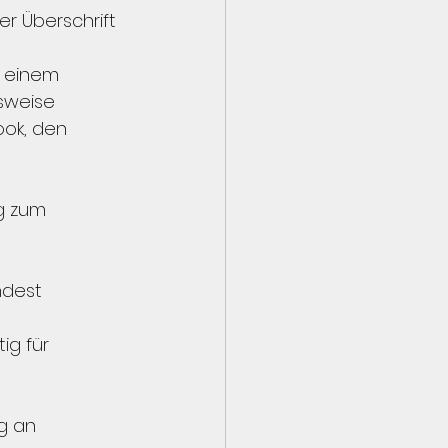
r Überschrift 
h einem 
lsweise 
ook, den 
g zum 
ndest 
ig für 
g an 