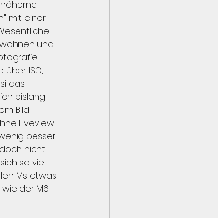
annähernd 
" mit einer 
Wesentliche 
gewöhnen und 
otografie 
 über ISO, 
si das 
ich bislang 
em Bild 
hne Liveview 
 wenig besser 
 doch nicht 
ich so viel 
alen Ms etwas 
 wie der M6 