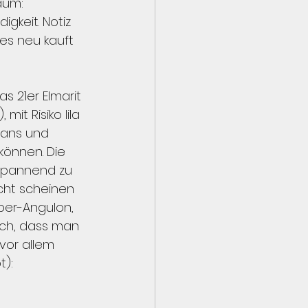
aum: 
igkeit. Notiz 
es neu kauft 
 21er Elmarit 
it Risiko lila 
isans und 
können. Die 
 spannend zu 
cht scheinen 
uper-Angulon, 
auch, dass man 
vor allem 
t):