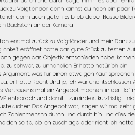
 Verkäufer durch und durch sagt: "nimm es doch einfa
urück zu Voigtländer, dann kannst du noch ein paar 
te ich dann auch getan. Es blieb dabei, klasse Bilder
in Backstein an der Kamera.
ton erstmal zurück zu Voigtländer und mein Dank zu K
lichkeit eröffnet hatte das gute Stück zu testen. Auf
dann gegen das Objektiv entschieden habe, kamen 
 zu schwer, zu unhandlich. Er hatte natürlich ein 
 Argument, was für einen etwaigen Kauf sprechen k
Ja, er hatte Recht. Und ja, ich war unentschlossen. Al
s Vertrauens mal ein Angebot machen, in der Hoffn
P entsprach und damit - zumindest kurzfristig - nic
ustekuchen. Das Angebot war,... sagen wir mal sehr gu
s ich Zahlenmensch durch und durch bin und dies der
iden sollte, ob ich zuschlage oder nicht. Ich hatte 