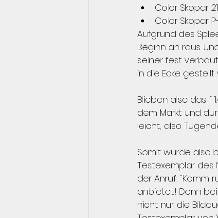
Color Skopar 2
Color Skopar P
Aufgrund des Splee
Beginn an raus. Und 
seiner fest verbau
in die Ecke gestellt 
Blieben also das f 
dem Markt und dur
leicht, also Tugend
Somit wurde also be
Testexemplar des N
der Anruf: "Komm rum
anbietet! Denn bei 
nicht nur die Bildq
Testexemplar von V