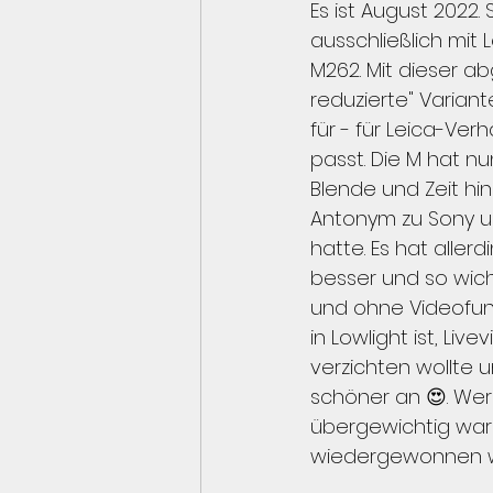
Es ist August 2022
ausschließlich mit 
M262. Mit dieser a
reduzierte" Varia
für - für Leica-Ver
passt. Die M hat n
Blende und Zeit hi
Antonym zu Sony und
hatte. Es hat aller
besser und so wich
und ohne Videofunkt
in Lowlight ist, Li
verzichten wollte u
schöner an 😍. Wer
übergewichtig ware
wiedergewonnen 