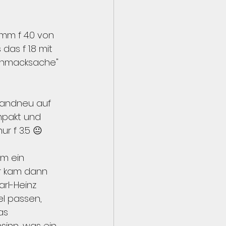
mm f 4.0 von 
das f 1.8 mit 
schmacksache" 
brandneu auf 
mpakt und 
r f 3.5 😐 
m ein 
r kam dann 
arl-Heinz 
el passen, 
as 
inn, was ein 