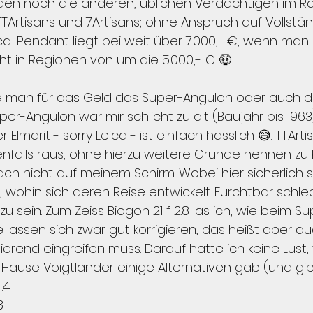
den noch die anderen, üblichen Verdächtigen im R
TTArtisans und 7Artisans; ohne Anspruch auf Vollständ
a-Pendant liegt bei weit über 7.000,- €, wenn man 
 in Regionen von um die 5.000,- € 🤑.
te man für das Geld das Super-Angulon oder auch das
-Angulon war mir schlicht zu alt (Baujahr bis 1963), m
Elmarit - sorry Leica - ist einfach hässlich 😅. TTArt
enfalls raus, ohne hierzu weitere Gründe nennen zu 
ch nicht auf meinem Schirm. Wobei hier sicherlich
 wohin sich deren Reise entwickelt. Furchtbar schle
zu sein. Zum Zeiss Biogon 21 f 2.8 las ich, wie beim S
ie lassen sich zwar gut korrigieren, das heißt aber 
gierend eingreifen muss. Darauf hatte ich keine Lust, 
 Hause Voigtländer einige Alternativen gab (und gib
.4
8