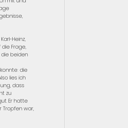
ch mit und 
Tage 
gebnisse, 
arl-Heinz, 
 die Frage, 
die beiden 
onnte: die 
so lies ich 
ung, dass 
ht zu 
t. Er hatte 
 Tropfen war, 