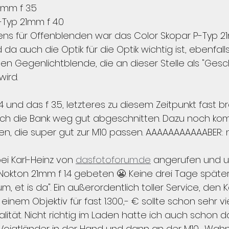
1mm f 3.5
-Typ 21mm f 4.0
ns für Offenblenden war das Color Skopar P-Typ 21
da auch die Optik für die Optik wichtig ist, ebenfalls 
ten Gegenlichtblende, die an dieser Stelle als "Ge
wird.
1.4 und das f 3.5, letzteres zu diesem Zeitpunkt fast 
ch die Bank weg gut abgeschnitten. Dazu noch ko
en, die super gut zur M10 passen. AAAAAAAAAAABER: nu
i Karl-Heinz von 
dasfotoforum.de
 angerufen und u
okton 21mm f 1.4 gebeten 😬. Keine drei Tage späte
, et is da". Ein außerordentlich toller Service, den K
einem Objektiv für fast 1.300,- € sollte schon sehr vi
ualität. Nicht richtig im Laden hatte ich auch schon d
oigtländer in der Hand und dann an der M10.  Wahns