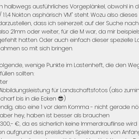
in halbwegs ausführliches Vorgeplänkel, obwohl in de
 1:1,4 Nokton asphärisch VM" steht. Wozu also dieses 
arzustellen, dass ich seinerzeit auf der Suche nac
 also 21mm oder weiter, für die M war, da mir beispie
efehlt hatten. Oder auch einfach dieser spezielle L
nahmen so mit sich bringen.
folgende, wenige Punkte im Lastenheft, die den We
üllen sollten:
ter
bbildungsleistung für Landschaftsfotos (also zumi
harf bis in die Ecken 😎)
ndig, also eine 1 vor dem Komma - nicht gerade nöt
aber hey, haben ist besser als brauchen
1.300,- €, da es sicherlich keine Immerdrauflinse wird
on aufgrund des preislichen Spielraumes von Anfan