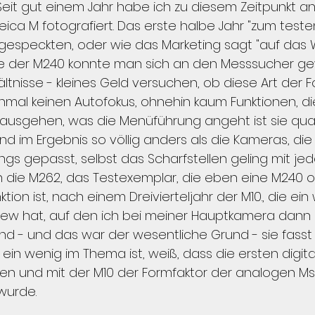
. Seit gut einem Jahr habe ich zu diesem Zeitpunkt 
Leica M fotografiert. Das erste halbe Jahr "zum testen
bgespeckten, oder wie das Marketing sagt "auf das 
nte der M240 konnte man sich an den Messsucher 
hältnisse - kleines Geld versuchen, ob diese Art der F
unmal keinen Autofokus, ohnehin kaum Funktionen, die
nausgehen, was die Menüführung angeht ist sie qua
 im Ergebnis so völlig anders als die Kameras, die 
dings gepasst, selbst das Scharfstellen geling mit jed
 die M262, das Testexemplar, die eben eine M240 o
ion ist, nach einem Dreivierteljahr der M10., die ein
veview hat, auf den ich bei meiner Hauptkamera dann
nd - und das war der wesentliche Grund - sie fasst s
 ein wenig im Thema ist, weiß, dass die ersten digit
n und mit der M10 der Formfaktor der analogen Ms
wurde.